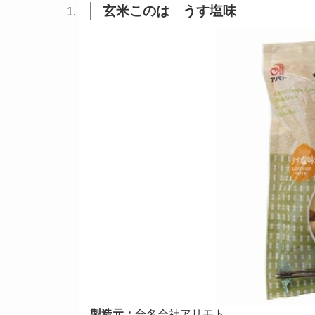
玄米このは うす塩味
製造元：
合名会社アリモト